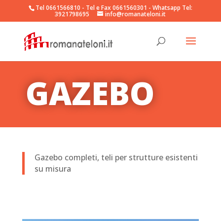
Tel 0661566810 - Tel e Fax 0661560301 - Whatsapp
Tel:
3921798695
info@romanateloni.it
GAZEBO
Gazebo completi, teli per strutture esistenti
su misura